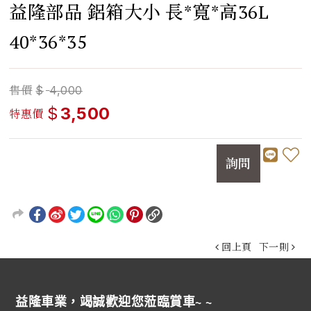
益隆部品 鋁箱大小 長*寬*高36L
40*36*35
售價
$
4,000
$
3,500
特惠價
詢問
回上頁
下一則
益隆車業，竭誠歡迎您蒞臨賞車~ ~