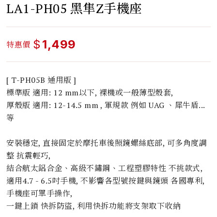
LA1-PH05 黑隼Z手機座
$
1,499
特惠價
[ T-PH05B 通用版 ]
標準版 適用: 12 mm以下, 裸機或一般薄型殼套,
厚殼版 適用: 12-14.5 mm , 軍規款 例如 UAG 、犀牛盾...
等
安裝穩定, 直接固定於摩托車後照鏡螺絲底部, 可多角度調
整 抗震輕巧,
結合航太鋁合金、高級不鏽鋼、工程塑膠特性 不挑款式,
適用4.7 - 6.5吋手機, 不影響各型號按鍵與鏡頭 各國專利,
手機座可單手操作,
一鍵上鎖 快拆防盜, 利用快拆功能將支架取下收納