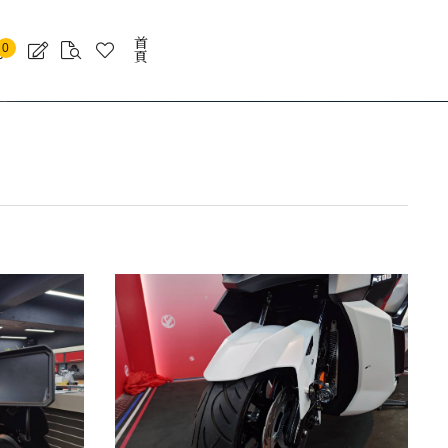
首
新車推
精品配
二手車拍
外送箱介
0
頁
薦
件
賣
紹