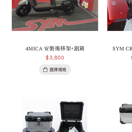
4MICA 安裝後移架+鋁箱
SYM C
$
3,800
選擇規格