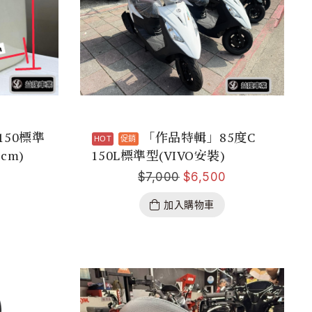
50標準
「作品特輯」85度C
 cm)
150L標準型(VIVO安裝)
0
$
7,000
$
6,500
加入購物車