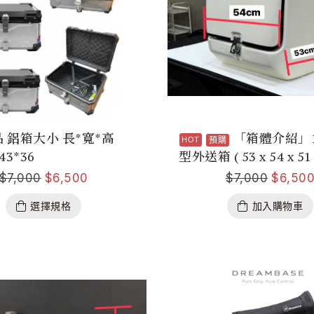
 鋁箱大小 長*寬*高
「箱體介紹」1
預購
*43*36
型外送箱 ( 53 x 54 x 51
$
7,000
$
6,500
$
7,000
$
6,50
選擇規格
加入購物車