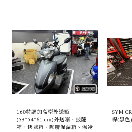
160特調加高型外送箱
SYM C
(53*54*61 cm)外送箱、披薩
桿(黑色
箱、快遞箱、咖啡保溫箱、保冷