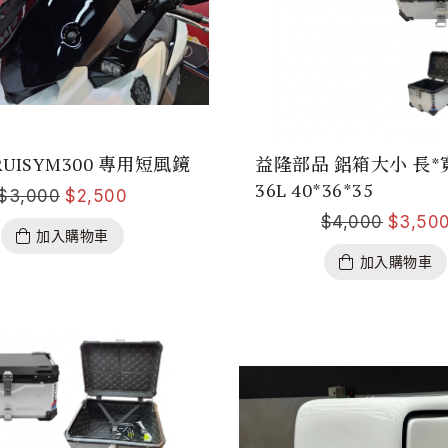
RUISYM300 專用短風鏡
益隆部品 鋁箱大小 長*
36L 40*36*35
$
3,000
$
2,500
$
4,000
$
3,50
加入購物車
加入購物車