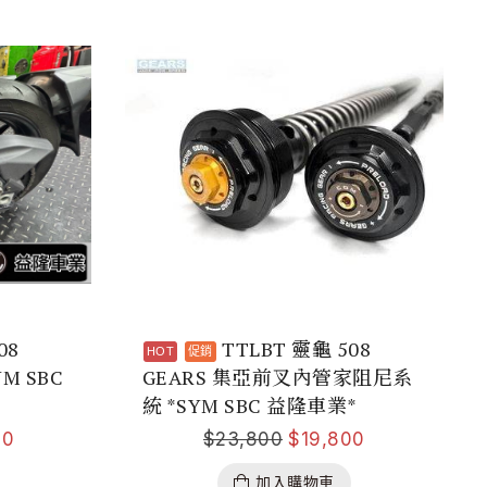
08
TTLBT 靈龜 508
YM SBC
GEARS 集亞前叉內管家阻尼系
統 *SYM SBC 益隆車業*
00
$
23,800
$
19,800
加入購物車