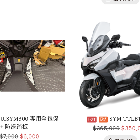
RUISYM300 專用全包保
SYM TTLB
)+ 防滑踏板
$
365,000
$
350,
$
7,000
$
6,000