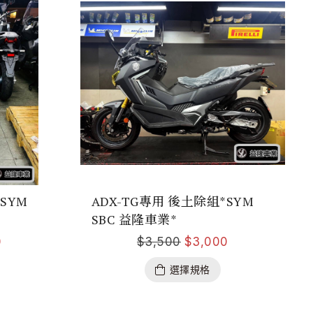
SYM
ADX-TG專用 後土除組*SYM
SBC 益隆車業*
0
$
3,500
$
3,000
選擇規格