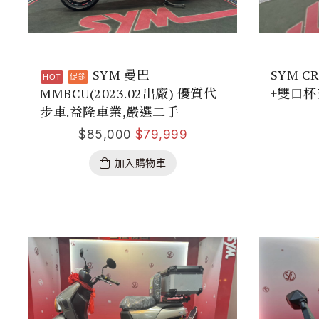
SYM 曼巴
SYM C
MMBCU(2023.02出廠) 優質代
+雙口杯
步車.益隆車業,嚴選二手
$
85,000
$
79,999
加入購物車