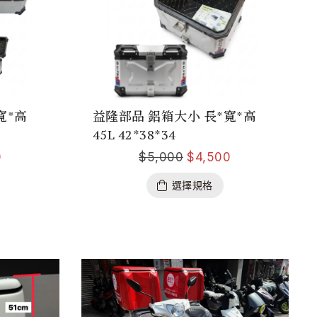
寬*高
益隆部品 鋁箱大小 長*寬*高
45L 42*38*34
0
$
5,000
$
4,500
選擇規格