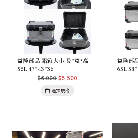
益隆部品 鋁箱大小 長*寬*高
益隆部品
55L 47*43*36
65L 58
$
6,000
$
5,500
選擇規格