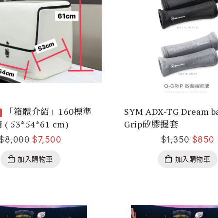
「箱體介紹」160標準
SYM ADX-TG Dream ba
 53*54*61 cm)
Grip矽膠握套
$
8,000
$
7,500
$
1,350
$
850
加入購物車
加入購物車