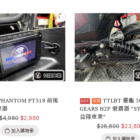
HANTOM PT318 前後
TTLBT 靈龜 5
錄器
GEARS H2P 避震器 *S
益隆車業*
$
4,980
$
2,980
$
26,800
$
23,8
加入購物車
加入購物車