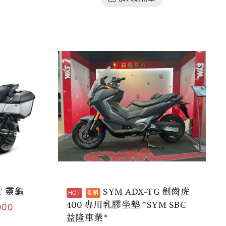
T 靈龜
SYM ADX-TG 劍齒虎
400 專用乳膠坐墊 *SYM SBC
000
益隆車業*