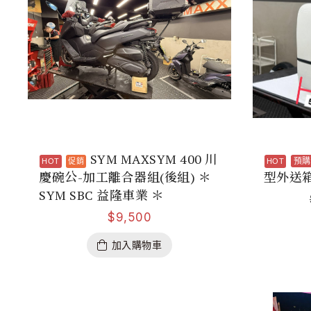
SYM MAXSYM 400 川
預購
慶碗公-加工離合器組(後組) ＊
型外送箱 (
SYM SBC 益隆車業 ＊
$
9,500
加入購物車