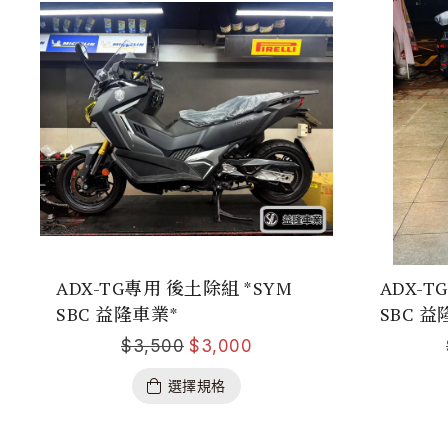
ADX-TG專用 後土除組 *SYM
ADX-T
SBC 益隆車業*
SBC 益
$
3,500
$
3,000
選擇規格