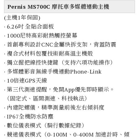
Pernis MS700C 摩托車多媒體連動主機
(主機1年保固)
· 6.26吋 全貼合面板
· 1000尼特高彩耐熱觸控螢幕
· 首創專利設計CNC金屬快拆支架，背蓋防震
· 複合式材料包覆技術耐高溫主機殼
· 獨立握把線控快捷鍵（支持六項功能操作）
· 多媒體影音無線手機連動Phone-Link
· 10倍速GPS天線
· 第三代測速提醒，免開App優先即時顯示。
（固定式、區間測速、科技執法）
· 內建陀螺儀，精準測量前後左右傾斜度
· IP67全機防水防塵
· 數位儀表模式（騎行數據紀錄）
· 競速儀表模式（0-100M、0-400M 加速計時、傾