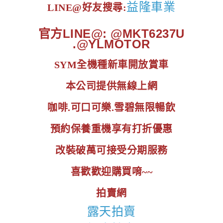
益隆車業
LINE@好友搜尋:
官方LINE@: @MKT6237U
.@YLMOTOR
SYM全機種新車開放賞車
本公司提供無線上網
咖啡.可口可樂.雪碧無限暢飲
預約保養重機享有打折優惠
改裝破萬可接受分期服務
喜歡歡迎購買唷~~
拍賣網
露天拍賣