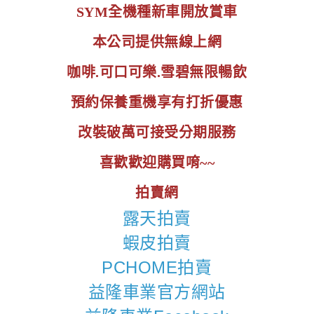
SYM全機種新車開放賞車
本公司提供無線上網
咖啡.可口可樂.雪碧無限暢飲
預約保養重機享有打折優惠
改裝破萬可接受分期服務
喜歡歡迎購買唷~~
拍賣網
露天拍賣
蝦皮拍賣
PCHOME拍賣
益隆車業官方網站