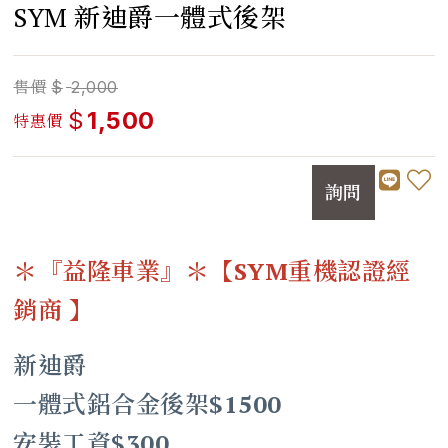
SYM 新迪爵一體式後架
售價
$
2,000
$
1,500
特惠價
詢問
＊『益隆車業』＊【SYM重機認證經
銷商 】
新迪爵
一體式鋁合金後架$1500
安裝工資$300