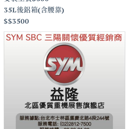
35L後鋁箱(含腰靠)
$$3500