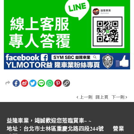
上一則
回上頁
下一則
益隆車業，竭誠歡迎您蒞臨賞車~ ~
地址：台北市士林區重慶北路四段244號 營業