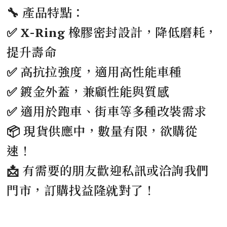
🔧 產品特點：
✅ X-Ring 橡膠密封設計，降低磨耗，
提升壽命
✅ 高抗拉強度，適用高性能車種
✅ 鍍金外蓋，兼顧性能與質感
✅ 適用於跑車、街車等多種改裝需求
📦 現貨供應中，數量有限，欲購從
速！
📩 有需要的朋友歡迎私訊或洽詢我們
門市，訂購找益隆就對了！