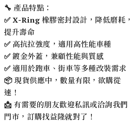
🔧 產品特點：
✅ X-Ring 橡膠密封設計，降低磨耗，
提升壽命
✅ 高抗拉強度，適用高性能車種
✅ 鍍金外蓋，兼顧性能與質感
✅ 適用於跑車、街車等多種改裝需求
📦 現貨供應中，數量有限，欲購從
速！
📩 有需要的朋友歡迎私訊或洽詢我們
門市，訂購找益隆就對了！