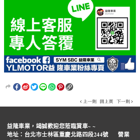
上一則
回上頁
下一則
益隆車業，竭誠歡迎您蒞臨賞車~ ~
地址：台北市士林區重慶北路四段244號 營業