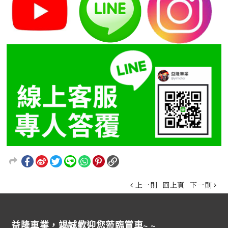
上一則
回上頁
下一則
益隆車業，竭誠歡迎您蒞臨賞車~ ~