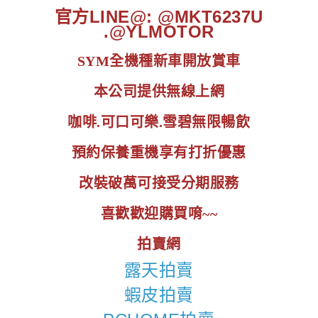
官方LINE@: @MKT6237U
.@YLMOTOR
SYM全機種新車開放賞車
本公司提供無線上網
咖啡.可口可樂.雪碧無限暢飲
預約保養重機享有打折優惠
改裝破萬可接受分期服務
喜歡歡迎購買唷~~
拍賣網
露天拍賣
蝦皮拍賣