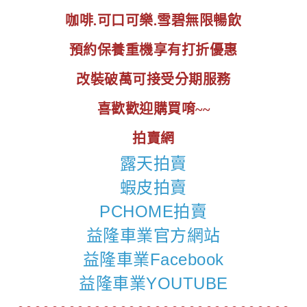
咖啡.可口可樂.雪碧無限暢飲
預約保養重機享有打折優惠
改裝破萬可接受分期服務
喜歡歡迎購買唷~~
拍賣網
露天拍賣
蝦皮拍賣
PCHOME拍賣
益隆車業官方網站
益隆車業Facebook
益隆車業YOUTUBE