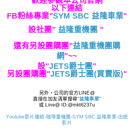
歡迎參觀本公司官網
以下連結
FB粉絲專業"
SYM SBC 益隆車業
"
設社團"
益隆重機團
"
還有另設團購團"
益隆重機團購
網
"
~~
設"
JETS爵士團
"
另設團購團"
JETS爵士團(買賣版)
"
另外，公司的官方LINE@
直接在加友清單搜尋"
益隆車業
"
或 Line@ ID:@mkt6237u
Youtube影片連結-咖啡重機團-SYM SBC 益隆車業-出遊
影片