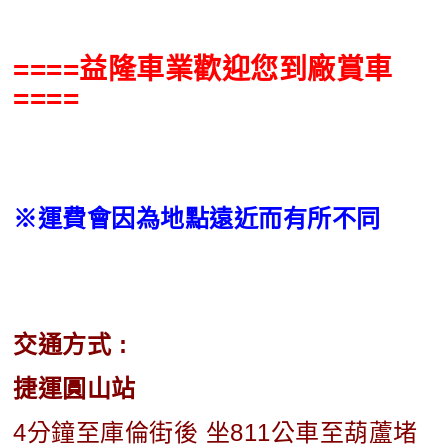
====益隆車業歡迎您到廠賞車
====
※運費會因為地點遠近而有所不同
交通方式 :
捷運圓山站
4分鐘至庫倫街後 坐811公車至葫蘆堵