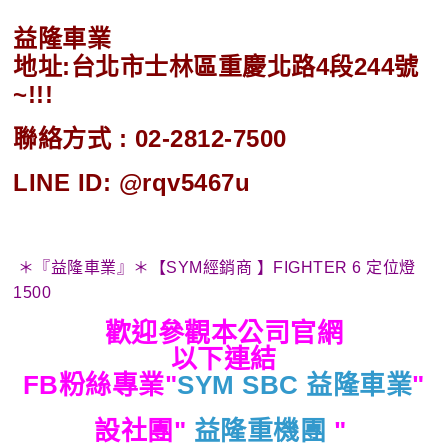
益隆車業
地址:台北市士林區重慶北路4段244號
~!!!
聯絡方式 : 02-2812-7500
LINE ID: @rqv5467u
＊『益隆車業』＊【SYM經銷商 】FIGHTER 6 定位燈
1500
歡迎參觀本公司官網
以下連結
FB粉絲專業"
SYM SBC 益隆車業
"
設社團"
益隆重機團
"