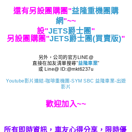
還有另設團購團"
益隆重機團購
網
"
~~
設"
JETS爵士團
"
另設團購團"
JETS爵士團(買賣版)
"
另外，公司的官方LINE@
直接在加友清單搜尋"
益隆車業
"
或 Line@ ID:@mkt6237u
Youtube影片連結-咖啡重機團-SYM SBC 益隆車業-出遊
影片
歡迎加入~~
所有即時資訊，車友心得分享，限時優