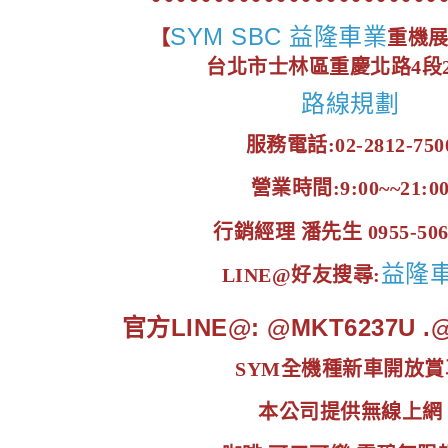
SYM SBC 益隆車業
【
重機
台北市士林區重慶北路4段2
路線規劃
服務電話:02-2812-750
營業時間:9:00~~21:0
行銷經理 潘先生 0955-506
益隆
LINE@好友搜尋:
官方LINE@: @MKT6237U 
SYM全機種新車開放賞
本公司提供無線上網