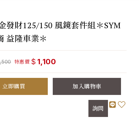
金發財125/150 風鏡套件組＊SYM
商 益隆車業＊
$
1,100
特惠價
1,500
立即購買
加入購物車
詢問