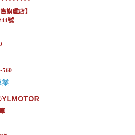
展售旗艦店】
44號
0
0
-560
車業
.@YLMOTOR
車