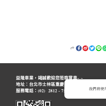
益隆車業，竭誠歡迎您蒞臨賞車~ ~
地址：台北市士林區重慶北路四段244號 營
我們將使
服務電話：(02) 2812 - 7500