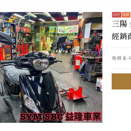
三陽 
經銷
售價
$