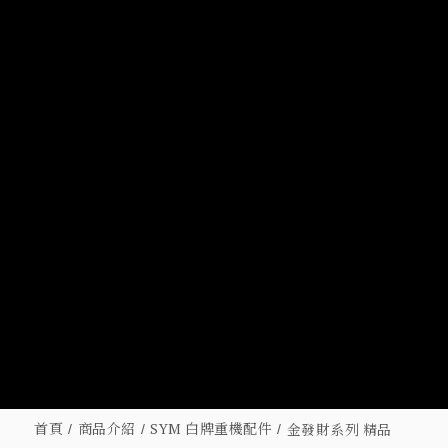
首頁
商品介紹
SYM 白牌重機配件
金發財系列 精品