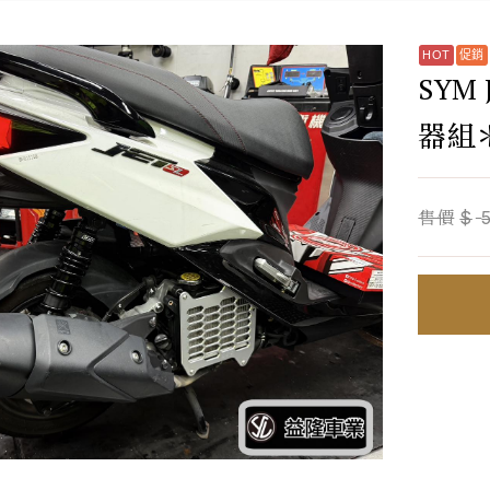
SYM 
器組＊
售價
$