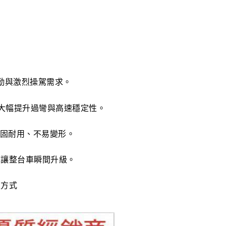
勤與激烈操駕需求。
大幅提升過彎與高速穩定性。
堅固耐用、不易變形。
讓整台車瞬間升級。
乘方式