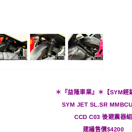
＊『益隆車業』＊【SYM經
SYM JET SL.SR MMB
CCD C03 後避震器
建議售價$4200