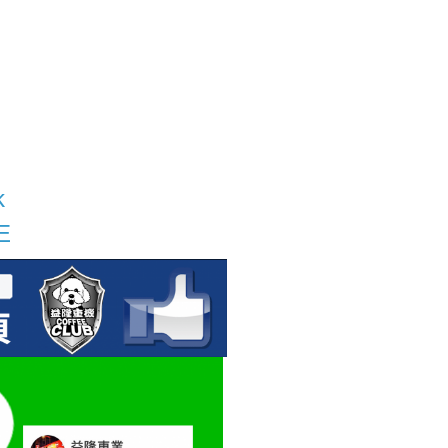
站
k
E