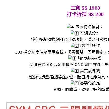
工資 $$ 1000
打卡折扣 $$ 200
五大特色優勢：
可調式設計
擁有多段預載與阻尼可調功能，滿足日常通
穩定性極佳
C03 採高精度油壓阻尼系統，吸震細膩、回彈穩定，
強化結構材質
使用高強度鋁合金本體與 CNC 加工零件，
高質感外觀
運動化造型搭配陽極處理，顏值與性能兼具，
客製化設定
依照不同體重，調整最好的騎