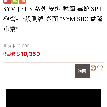
SYM JET S 系列 安裝 銳澤 毒蛇 SP1
砲管-一般側繞 亮面 *SYM SBC 益隆
車業*
售價
$
11,000
$
10,350
特惠價
詢問