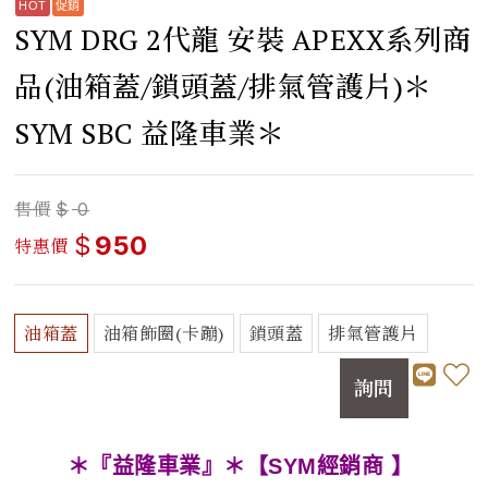
SYM DRG 2代龍 安裝 APEXX系列商
品(油箱蓋/鎖頭蓋/排氣管護片)＊
SYM SBC 益隆車業＊
售價
$
0
$
950
特惠價
油箱蓋
油箱飾圈(卡蹦)
鎖頭蓋
排氣管護片
詢問
＊『益隆車業』＊【SYM經銷商 】