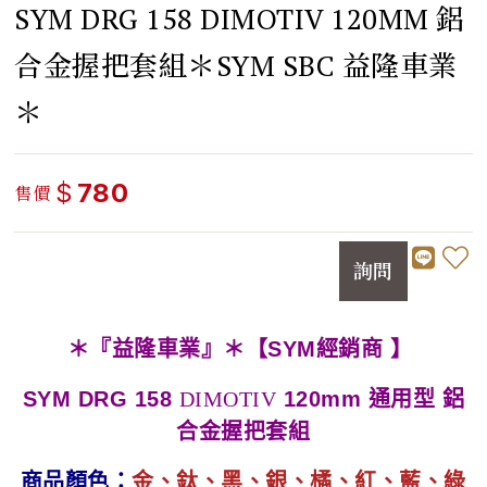
SYM DRG 158 DIMOTIV 120MM 鋁
合金握把套組＊SYM SBC 益隆車業
＊
$
780
售價
詢問
＊『益隆車業』＊【SYM經銷商 】
SYM DRG 158
DIMOTIV
120mm 通用型 鋁
合金握把套組
商品顏色：
金、鈦、黑、銀、
橘
、紅
、
藍
、綠