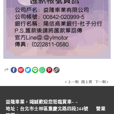
上一則
回上頁
下一則
益隆車業，竭誠歡迎您蒞臨賞車~ ~
地址：台北市士林區重慶北路四段244號 營業