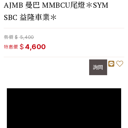
AJMB 曼巴 MMBCU尾燈＊SYM
SBC 益隆車業＊
售價
$
5,400
$
4,600
特惠價
詢問