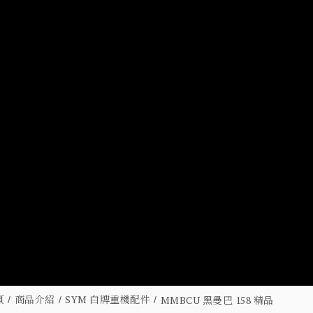
頁
商品介紹
SYM 白牌重機配件
MMBCU 黑曼巴 158 精品