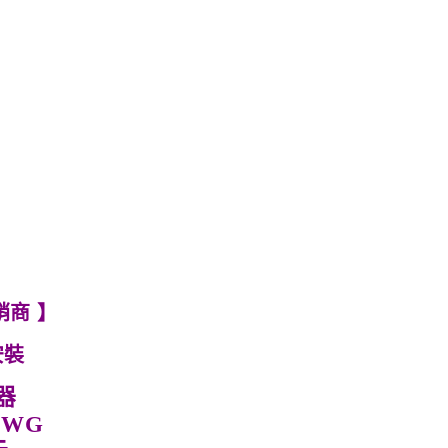
銷商 】
安裝
器
95WG