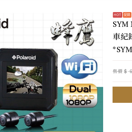
SYM
車紀錄
*SY
售價
$