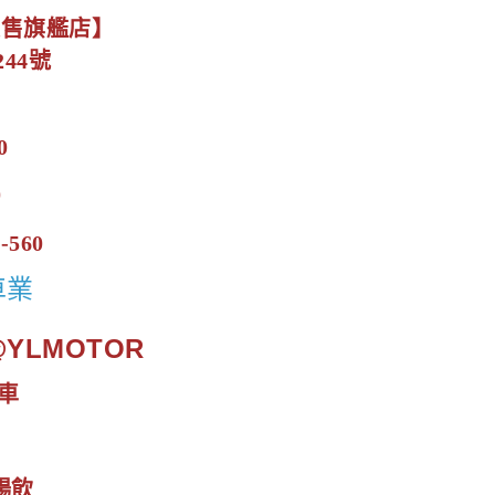
展售旗艦店】
44號
0
0
-560
車業
.@YLMOTOR
車
暢飲