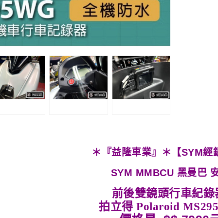
＊『益隆車業』＊【SYM經
SYM MMBCU 黑曼巴 
前後雙鏡頭行車紀錄
拍立得 Polaroid MS2