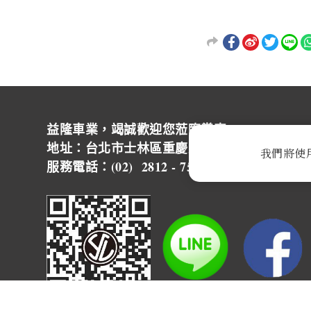
益隆車業，竭誠歡迎您蒞臨賞車~ ~
地址：台北市士林區重慶北路四段244號 營
我們將使
服務電話：(02) 2812 - 7500