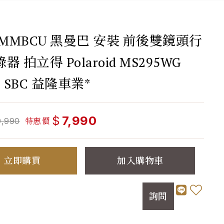
 MMBCU 黑曼巴 安裝 前後雙鏡頭行
器 拍立得 Polaroid MS295WG
M SBC 益隆車業*
$
7,990
特惠價
9,990
立即購買
加入購物車
詢問