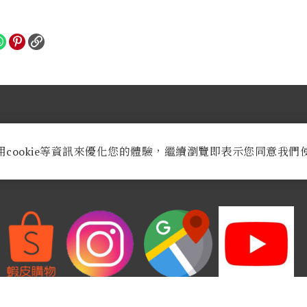
業時間：
週一至週六AM 9:30至PM 8:30
用cookie等資訊來優化您的體驗，繼續瀏覽即表示您同意我們