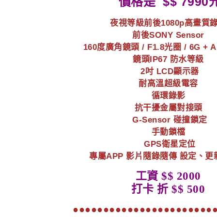
價格是 $$ 7990
夜視等級前後1080p高畫質
前後SONY Sensor
160度廣角鏡頭 / F1.8光圈 / 6G 
鏡頭IP67 防水等級
2吋 LCD顯示器
耐高溫超級電容
循環錄影
抗干擾金屬對接頭
G-Sensor 碰撞鎖定
手動鎖檔
GPS衛星定位
專屬APP 影片隨錄隨傳 設定、
工資 $$ 2000
打卡 折 $$ 500
●●●●●●●●●●●●●●●●●●●●●●●