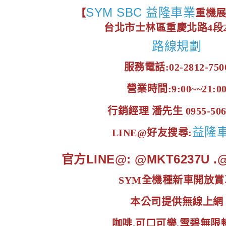
SYM SBC 益隆車業
【
重機
台北市士林區重慶北路4段2
路線規劃
服務電話:02-2812-750
營業時間:9:00~~21:0
行銷經理 潘先生 0955-506
益隆
LINE@好友搜尋:
官方LINE@: @MKT6237U 
SYM全機種新車開放賞
本公司提供無線上網
咖啡.可口可樂.雪碧無限