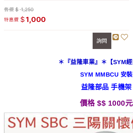
售價
$
1,250
$
1,000
特惠價
詢問
＊『益隆車業』＊【SYM經
SYM MMBCU 安裝
益隆部品 手機架
價格 $$ 1000元