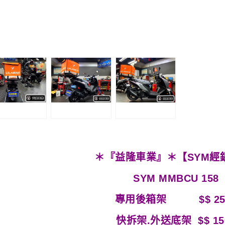
＊『益隆車業』＊【SYM經
SYM MMBCU 158
專用後箱架
$$
2
快拆架.外送底架 $$ 15