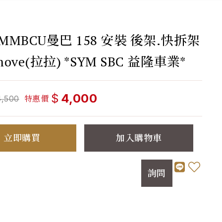
 MMBCU曼巴 158 安裝 後架.快拆架
move(拉拉) *SYM SBC 益隆車業*
$
4,000
特惠價
4,500
立即購買
加入購物車
詢問