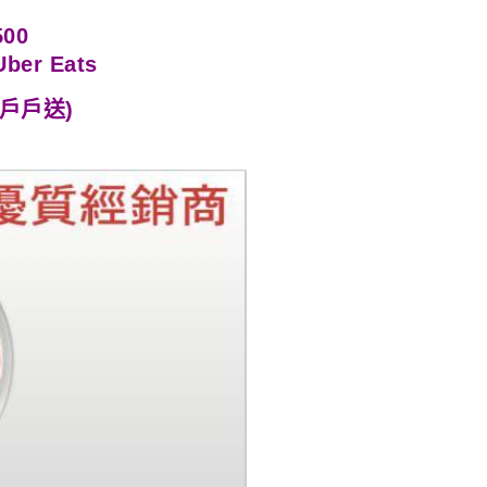
0
ber Eats
o(戶戶送)