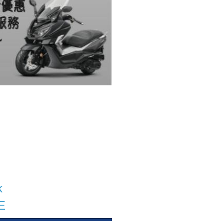
站
k
E