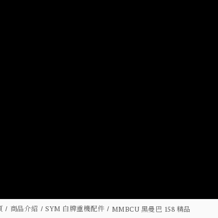
頁
商品介紹
SYM 白牌重機配件
MMBCU 黑曼巴 158 精品