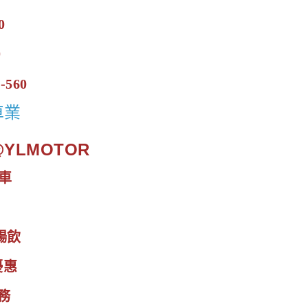
0
0
-560
車業
.@YLMOTOR
車
暢飲
優惠
務