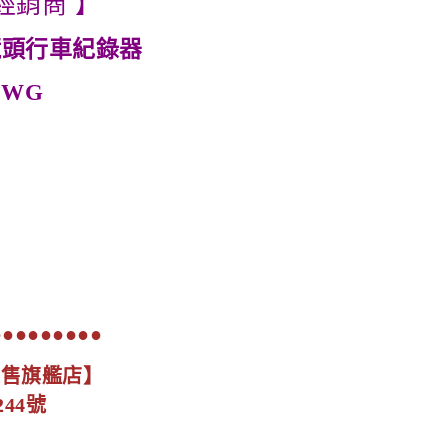
經銷商 】
鏡頭行車紀錄器
79WG
●●●●●●●●●
展售旗艦店】
44號