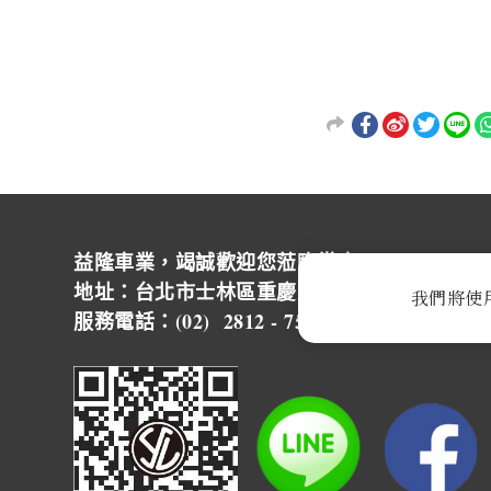
益隆車業，竭誠歡迎您蒞臨賞車~ ~
地址：台北市士林區重慶北路四段244號 營
我們將使
服務電話：(02) 2812 - 7500