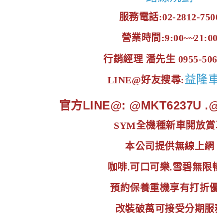
服務電話:02-2812-750
營業時間:9:00~~21:0
行銷經理 潘先生 0955-506
益隆
LINE@好友搜尋:
官方LINE@: @MKT6237U 
SYM全機種新車開放賞
本公司提供無線上網
咖啡.可口可樂.雪碧無限
預約保養重機享有打折
改裝破萬可接受分期服