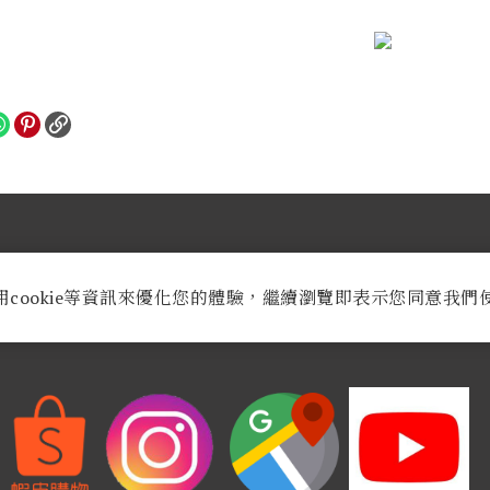
業時間：
週一至週六AM 9:30至PM 8:30
用cookie等資訊來優化您的體驗，繼續瀏覽即表示您同意我們