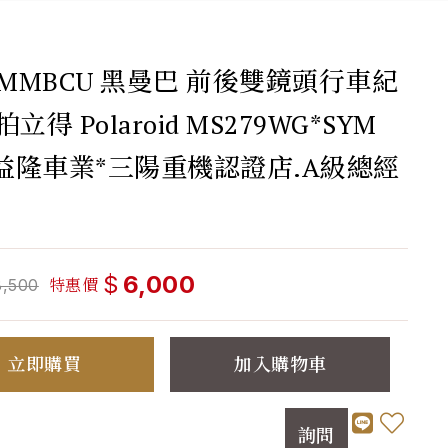
 MMBCU 黑曼巴 前後雙鏡頭行車紀
立得 Polaroid MS279WG*SYM
C 益隆車業*三陽重機認證店.A級總經
$
6,000
特惠價
8,500
立即購買
加入購物車
詢問