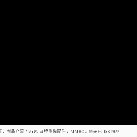
頁
商品介紹
SYM 白牌重機配件
MMBCU 黑曼巴 158 精品