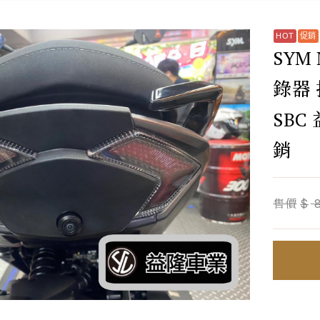
SYM
錄器 拍
SB
銷
售價
$