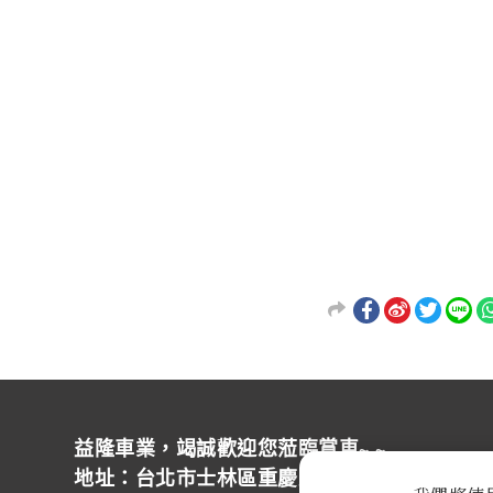
益隆車業，竭誠歡迎您蒞臨賞車~ ~
地址：台北市士林區重慶北路四段244號 營