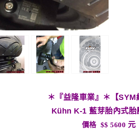
＊『益隆車業』＊【SYM
Kühn K-1 藍芽胎內式
元
價格 $$ 5600