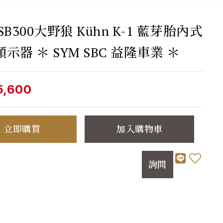
SB300大野狼 Kühn K-1 藍芽胎內式
示器 ＊ SYM SBC 益隆車業 ＊
5,600
立即購買
加入購物車
詢問