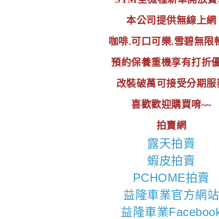
本公司提供無線上網
咖啡.可口可樂.雪碧無限
預約保養重機享有打折
改裝破萬可接受分期服
喜歡歡迎購買唷~~
拍賣網
露天拍賣
蝦皮拍賣
PCHOME拍賣
益隆車業官方網
益隆車業Faceboo