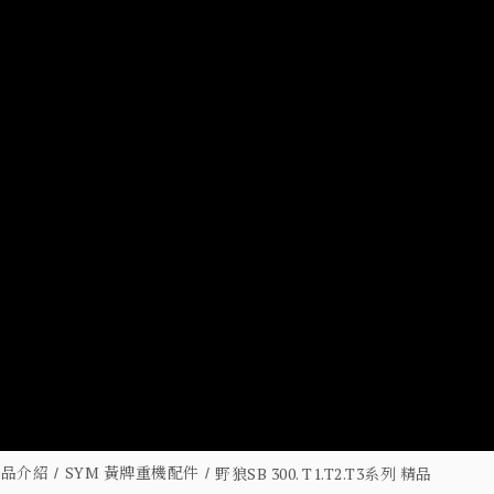
商品介紹
SYM 黃牌重機配件
野狼SB 300. T1.T2.T3系列 精品