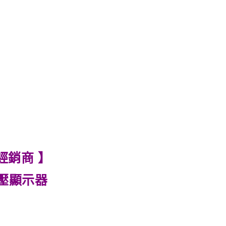
經銷商 】
胎壓顯示器