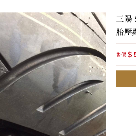
三陽 
胎壓顯
$
售價