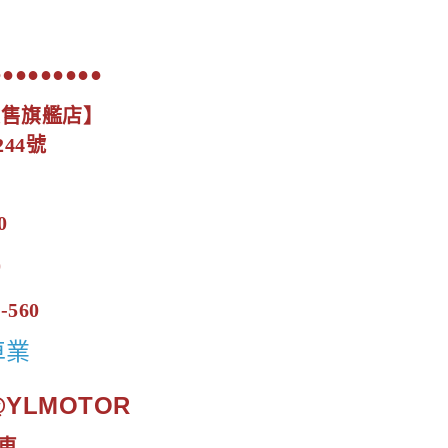
●●●●●●●●●
展售旗艦店】
44號
0
0
-560
車業
.@YLMOTOR
車