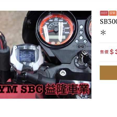
SB3
＊
$
售價