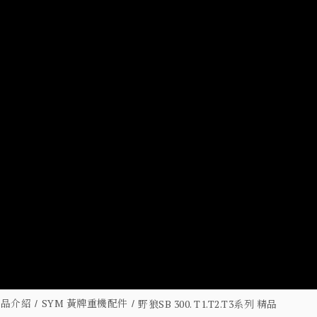
商品介紹
SYM 黃牌重機配件
野狼SB 300. T1.T2.T3系列 精品