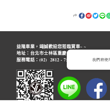
益隆車業，竭誠歡迎您蒞臨賞車~ ~
地址：台北市士林區重慶北路四段244號 營
服務電話：(02) 2812 - 7500
我們將使