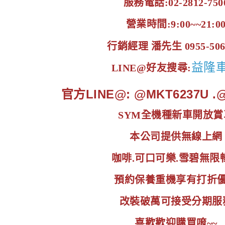
服務電話:02-2812-750
營業時間:9:00~~21:0
行銷經理 潘先生 0955-506
益隆
LINE@好友搜尋:
官方LINE@: @MKT6237U 
SYM全機種新車開放賞
本公司提供無線上網
咖啡.可口可樂.雪碧無限
預約保養重機享有打折
改裝破萬可接受分期服
喜歡歡迎購買唷~~