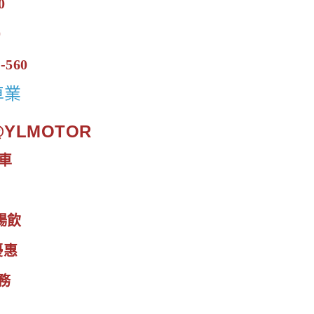
0
0
-560
車業
.@YLMOTOR
車
暢飲
優惠
務