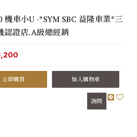
.0 機車小U -*SYM SBC 益隆車業*三
機認證店.A級總經銷
1,200
立即購買
加入購物車
詢問