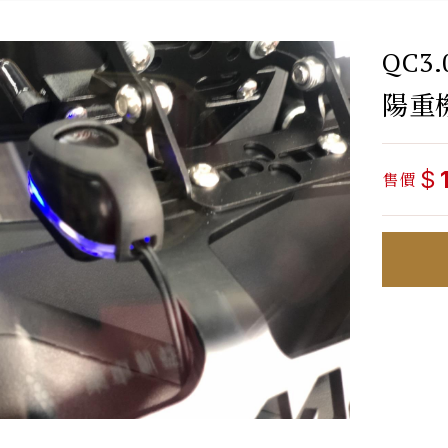
QC3
陽重
$
售價