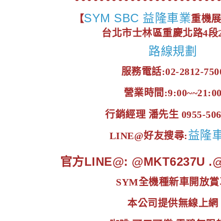
SYM SBC 益隆車業
【
重機
台北市士林區重慶北路4段2
路線規劃
服務電話:02-2812-750
營業時間:9:00~~21:0
行銷經理 潘先生 0955-506
益隆
LINE@好友搜尋:
官方LINE@: @MKT6237U 
SYM全機種新車開放賞
本公司提供無線上網