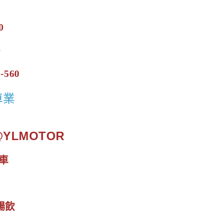
0
0
-560
車業
.@YLMOTOR
車
暢飲