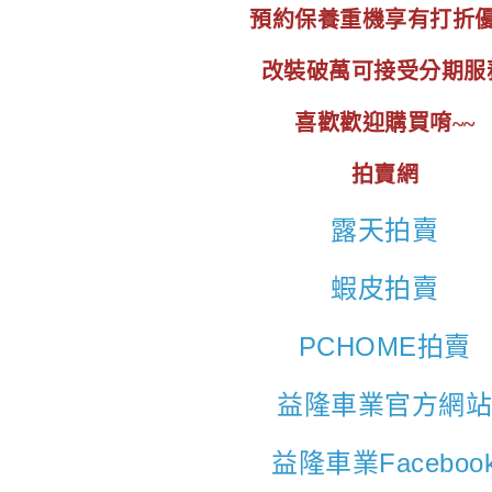
預約保養重機享有打折
改裝破萬可接受分期服
喜歡歡迎購買唷~~
拍賣網
露天拍賣
蝦皮拍賣
PCHOME拍賣
益隆車業官方網
益隆車業Faceboo