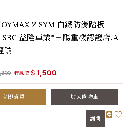
 JOYMAX Z SYM 白鐵防滑踏板
M SBC 益隆車業*三陽重機認證店.A
經銷
$
1,500
特惠價
1,800
立即購買
加入購物車
詢問