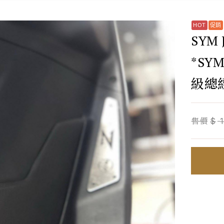
SYM
*SY
級總
售價
$