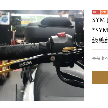
SYM
*SY
級總
售價
$