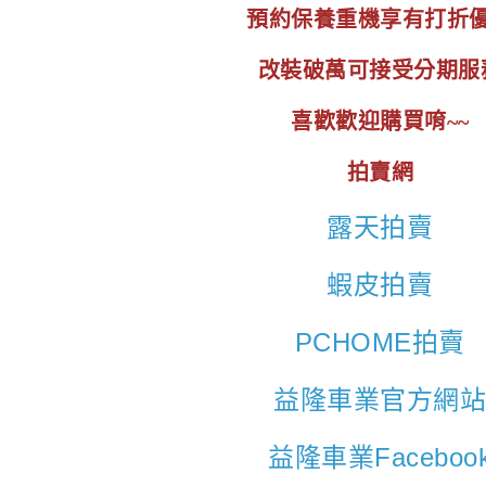
預約保養重機享有打折
改裝破萬可接受分期服
喜歡歡迎購買唷~~
拍賣網
露天拍賣
蝦皮拍賣
PCHOME拍賣
益隆車業官方網
益隆車業Faceboo