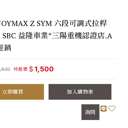
 JOYMAX Z SYM 六段可調式拉桿
M SBC 益隆車業*三陽重機認證店.A
經銷
$
1,500
特惠價
1,800
立即購買
加入購物車
詢問