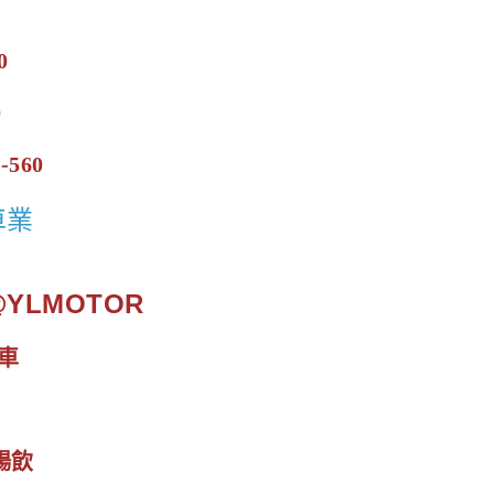
0
0
-560
車業
.@YLMOTOR
車
暢飲