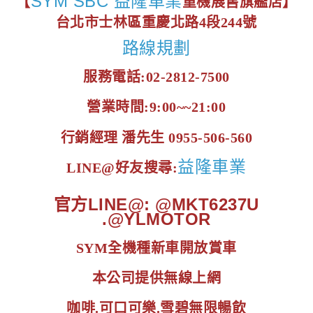
SYM SBC 益隆車業
【
重機展售旗艦店】
台北市士林區重慶北路4段244號
路線規劃
服務電話:02-2812-7500
營業時間:9:00~~21:00
行銷經理 潘先生 0955-506-560
益隆車業
LINE@好友搜尋:
官方LINE@: @MKT6237U
.@YLMOTOR
SYM全機種新車開放賞車
本公司提供無線上網
咖啡.可口可樂.雪碧無限暢飲