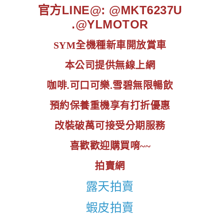
官方LINE@: @MKT6237U
.@YLMOTOR
SYM全機種新車開放賞車
本公司提供無線上網
咖啡.可口可樂.雪碧無限暢飲
預約保養重機享有打折優惠
改裝破萬可接受分期服務
喜歡歡迎購買唷~~
拍賣網
露天拍賣
蝦皮拍賣