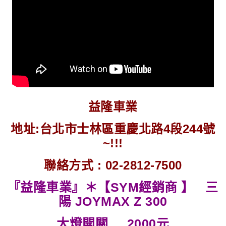
益隆車業
地址:台北市士林區重慶北路4段244號
~!!!
聯絡方式 : 02-2812-7500
『益隆車業』＊【SYM經銷商 】 三
陽 JOYMAX Z 300
大燈開關 2000元