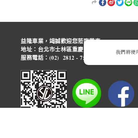
益隆車業，竭誠歡迎您蒞臨賞車~ ~
地址：台北市士林區重慶北路四段244號 營
我們將使
服務電話：(02) 2812 - 7500