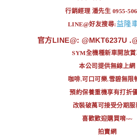
行銷經理 潘先生 0955-506
益隆
LINE@好友搜尋:
官方LINE@: @MKT6237U 
SYM全機種新車開放賞
本公司提供無線上網
咖啡.可口可樂.雪碧無限
預約保養重機享有打折
改裝破萬可接受分期服
喜歡歡迎購買唷~~
拍賣網