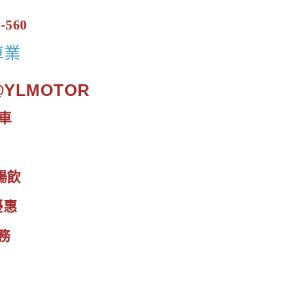
-560
車業
.@YLMOTOR
車
暢飲
優惠
務