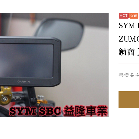
SYM 
ZUM
銷商 
售價
$