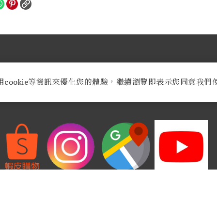
業時間：
週一至週六AM 9:30至PM 8:30
用cookie等資訊來優化您的體驗，繼續瀏覽即表示您同意我們