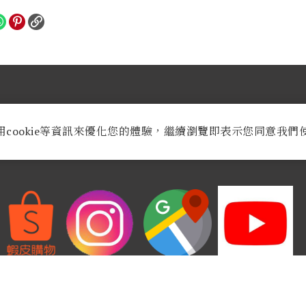
業時間：
週一至週六AM 9:30至PM 8:30
用cookie等資訊來優化您的體驗，繼續瀏覽即表示您同意我們