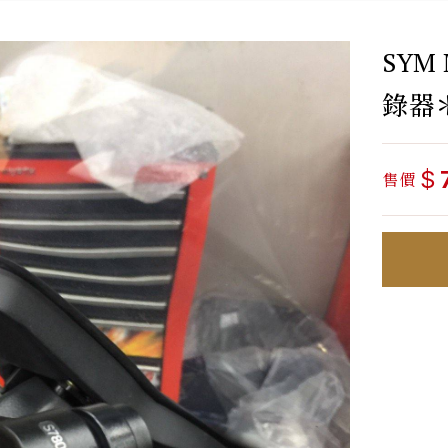
SYM 
錄器
$
售價