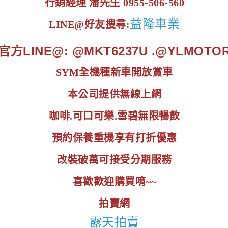
行銷經理 潘先生 0955-506-560
益隆車業
LINE@好友搜尋:
官方LINE@: @MKT6237U .@YLMOTO
SYM全機種新車開放賞車
本公司提供無線上網
咖啡.可口可樂.雪碧無限暢飲
預約保養重機享有打折優惠
改裝破萬可接受分期服務
喜歡歡迎購買唷~~
拍賣網
露天拍賣