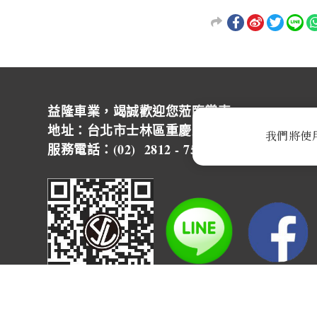
益隆車業，竭誠歡迎您蒞臨賞車~ ~
地址：台北市士林區重慶北路四段244號 營
我們將使
服務電話：(02) 2812 - 7500