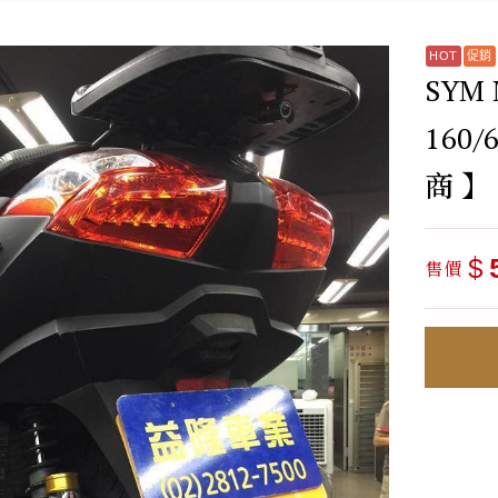
SYM
160
商 】
$
售價