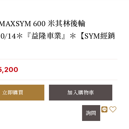
 MAXSYM 600 米其林後輪
/60/14＊『益隆車業』＊【SYM經銷
5,200
立即購買
加入購物車
詢問