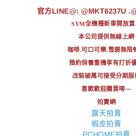
官方LINE@: @MKT6237U 
SYM全機種新車開放賞
本公司提供無線上網
咖啡.可口可樂.雪碧無限
預約保養重機享有打折
改裝破萬可接受分期服
喜歡歡迎購買唷~~
拍賣網
露天拍賣
蝦皮拍賣
PCHOME拍賣