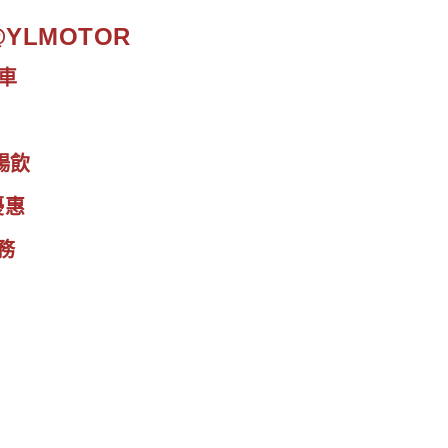
.@YLMOTOR
車
暢飲
優惠
務