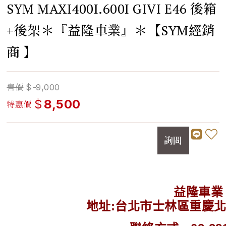
SYM MAXI400I.600I GIVI E46 後箱
+後架＊『益隆車業』＊【SYM經銷
商 】
售價
$
9,000
$
8,500
特惠價
詢問
益隆車業
地址:台北市士林區重慶北路4