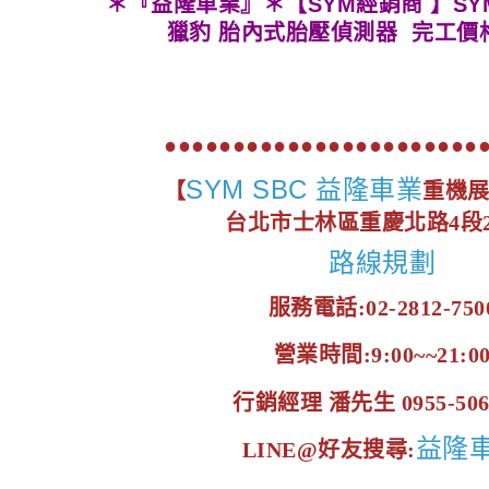
＊『益隆車業』＊【SYM經銷商 】
SY
獵豹 胎內式胎壓偵測器
完工價格 
●●●●●●●●●●●●●●●●●●●●●●●
SYM SBC 益隆車業
【
重機
台北市士林區重慶北路4段2
路線規劃
服務電話:02-2812-750
營業時間:9:00~~21:0
行銷經理 潘先生 0955-506
益隆
LINE@好友搜尋: