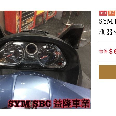
SYM
測器
$
售價