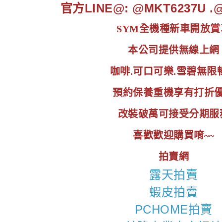
官方LINE@: @MKT6237U 
SYM全機種新車開放賞
本公司提供無線上網
咖啡.可口可樂.雪碧無限
預約保養重機享有打折
改裝破萬可接受分期服
喜歡歡迎購買唷~~
拍賣網
露天拍賣
蝦皮拍賣
PCHOME拍賣