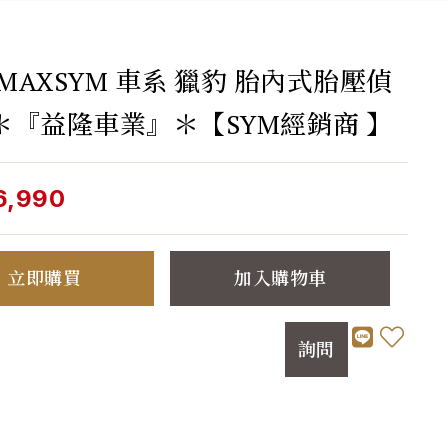
 MAXSYM 車系 獵豹 胎內式胎壓偵
＊『益隆車業』＊【SYM經銷商 】
6,990
立即購買
加入購物車
詢問