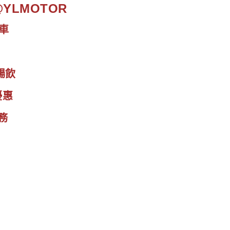
.@YLMOTOR
車
暢飲
優惠
務