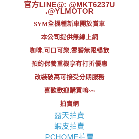
官方LINE@: @MKT6237U
.@YLMOTOR
SYM全機種新車開放賞車
本公司提供無線上網
咖啡.可口可樂.雪碧無限暢飲
預約保養重機享有打折優惠
改裝破萬可接受分期服務
喜歡歡迎購買唷~~
拍賣網
露天拍賣
蝦皮拍賣
PCHOME拍賣