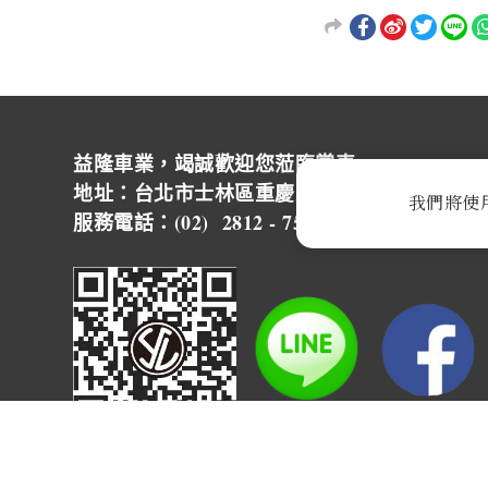
益隆車業，竭誠歡迎您蒞臨賞車~ ~
地址：台北市士林區重慶北路四段244號 營
我們將使
服務電話：(02) 2812 - 7500