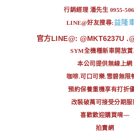
行銷經理 潘先生 0955-506
益隆
LINE@好友搜尋:
官方LINE@: @MKT6237U 
SYM全機種新車開放賞
本公司提供無線上網
咖啡.可口可樂.雪碧無限
預約保養重機享有打折
改裝破萬可接受分期服
喜歡歡迎購買唷~~
拍賣網