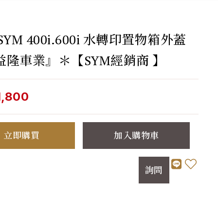
SYM 400i.600i 水轉印置物箱外蓋
益隆車業』＊【SYM經銷商 】
1,800
立即購買
加入購物車
詢問