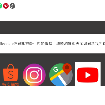
業時間：
週一至週六AM 9:30至PM 8:30
用cookie等資訊來優化您的體驗，繼續瀏覽即表示您同意我們