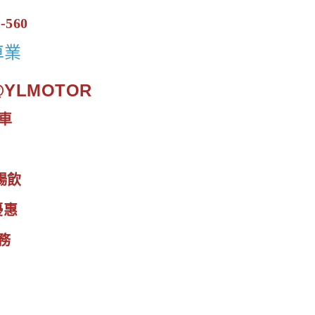
-560
車業
.@YLMOTOR
車
暢飲
優惠
務