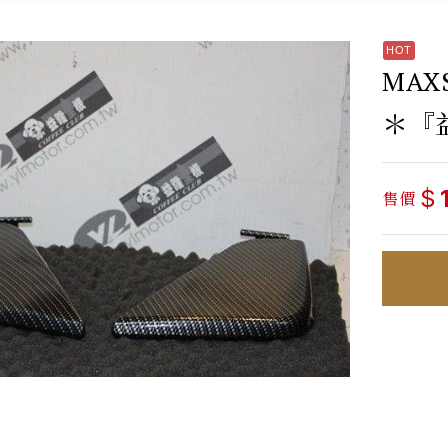
MAX
＊『
$
售價