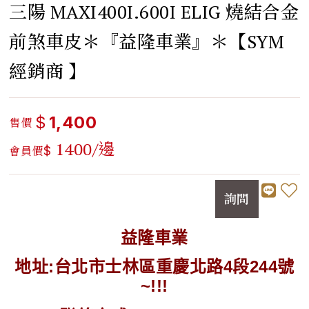
三陽 MAXI400I.600I ELIG 燒結合金
前煞車皮＊『益隆車業』＊【SYM
經銷商 】
$
1,400
售價
1400/邊
會員價
$
詢問
益隆車業
地址:台北市士林區重慶北路4段244號
~!!!