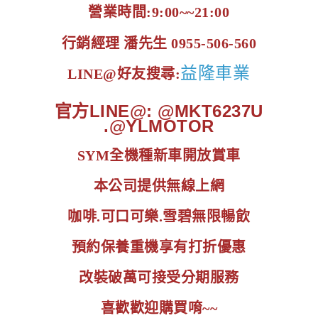
營業時間:9:00~~21:00
行銷經理 潘先生 0955-506-560
益隆車業
LINE@好友搜尋:
官方LINE@: @MKT6237U
.@YLMOTOR
SYM全機種新車開放賞車
本公司提供無線上網
咖啡.可口可樂.雪碧無限暢飲
預約保養重機享有打折優惠
改裝破萬可接受分期服務
喜歡歡迎購買唷~~