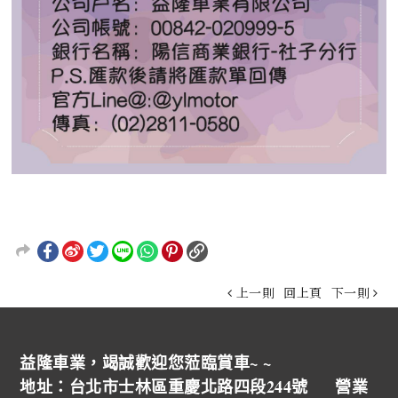
上一則
回上頁
下一則
益隆車業，竭誠歡迎您蒞臨賞車~ ~
地址：台北市士林區重慶北路四段244號 營業