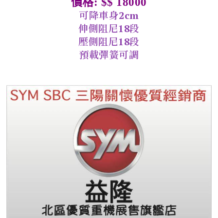
價格: $$ 18000
可降車身2cm
伸側阻尼18段
壓側阻尼18段
預載彈簧可調