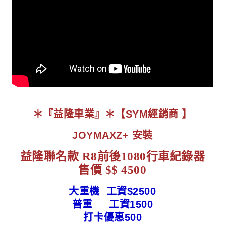
＊『益隆車業』＊【SYM經銷商 】
JOYMAXZ+ 安裝
益隆聯名款 R8前後1080行車紀錄器
售價 $$ 4500
大重機 工資$2500
普重 工資1500
打卡優惠500