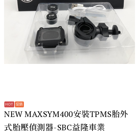
NEW MAXSYM400安裝TPMS胎外
式胎壓偵測器-SBC益隆車業