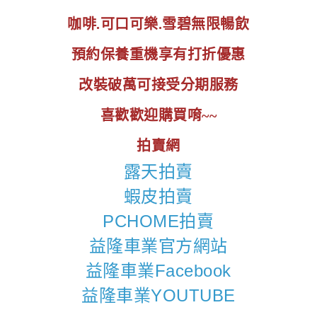
咖啡.可口可樂.雪碧無限暢飲
預約保養重機享有打折優惠
改裝破萬可接受分期服務
喜歡歡迎購買唷~~
拍賣網
露天拍賣
蝦皮拍賣
PCHOME拍賣
益隆車業官方網站
益隆車業Facebook
益隆車業YOUTUBE