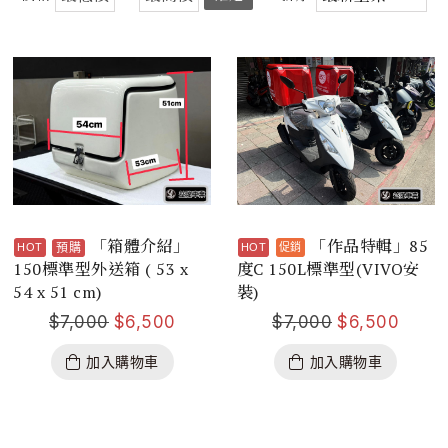
「箱體介紹」
「作品特輯」85
預購
150標準型外送箱 ( 53 x
度C 150L標準型(VIVO安
54 x 51 cm)
裝)
$
7,000
$
6,500
$
7,000
$
6,500
加入購物車
加入購物車