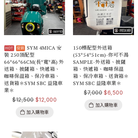
SYM 4MICA 安
150標配型外送箱
裝 250頂配型
(53*54*51cm)-你可不渴
66*66*66CM(長*寬*高) 外
SAMPLE-外送箱、披薩
送箱、披薩箱、快遞箱、
箱、快遞箱、咖啡保溫
咖啡保溫箱、保冷車箱、
箱、保冷車箱、送貨箱＊
送貨箱＊SYM SBC 益隆車
SYM SBC 益隆車業＊
業＊
$
7,000
$
6,500
$
12,500
$
12,000
加入購物車
加入購物車