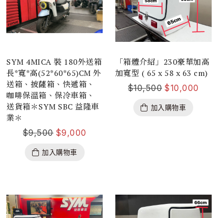
SYM 4MICA 裝 180外送箱
「箱體介紹」230豪華加高
長*寬*高(52*60*65)CM 外
加寬型 ( 65 x 58 x 63 cm)
送箱、披薩箱、快遞箱、
$
10,500
$
10,000
咖啡保溫箱、保冷車箱、
送貨箱＊SYM SBC 益隆車
加入購物車
業＊
$
9,500
$
9,000
加入購物車