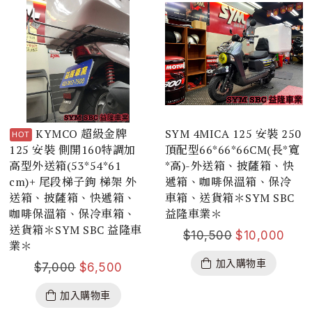
KYMCO 超級金牌
SYM 4MICA 125 安裝 250
125 安裝 側開160特調加
頂配型66*66*66CM(長*寬
高型外送箱(53*54*61
*高)-外送箱、披薩箱、快
cm)+ 尾段梯子鉤 梯架 外
遞箱、咖啡保溫箱、保冷
送箱、披薩箱、快遞箱、
車箱、送貨箱＊SYM SBC
咖啡保溫箱、保冷車箱、
益隆車業＊
送貨箱＊SYM SBC 益隆車
$
10,500
$
10,000
業＊
加入購物車
$
7,000
$
6,500
加入購物車