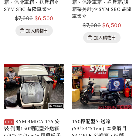
箱、保冷車箱、送貨箱＊
箱、保冷車箱、送貨箱(後
SYM SBC 益隆車業＊
箱架另計)＊SYM SBC 益隆
車業＊
$
7,000
$
6,500
$
7,000
$
6,500
加入購物車
加入購物車
SYM 4MICA 125 安
150標配型外送箱
裝 側開150標配型外送箱
(53*54*51cm)-本菓綱目
(53*54*51cm)+ 尾段梯子
SAMPLE-外送箱、披薩