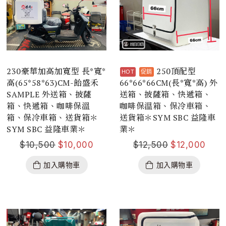
230豪華加高加寬型 長*寬*
250頂配型
高(65*58*63)CM-飴盛禾
66*66*66CM(長*寬*高) 外
SAMPLE 外送箱、披薩
送箱、披薩箱、快遞箱、
箱、快遞箱、咖啡保溫
咖啡保溫箱、保冷車箱、
箱、保冷車箱、送貨箱＊
送貨箱＊SYM SBC 益隆車
SYM SBC 益隆車業＊
業＊
$
10,500
$
10,000
$
12,500
$
12,000
加入購物車
加入購物車