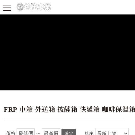
FRP 車箱 外送箱 披薩箱 快遞箱 咖啡保溫
價格
～
確定
排序