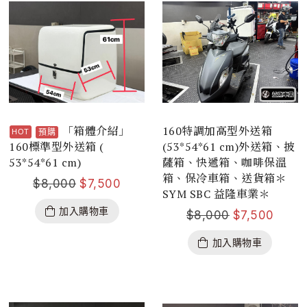
「箱體介紹」
160特調加高型外送箱
預購
160標準型外送箱 (
(53*54*61 cm)外送箱、披
53*54*61 cm)
薩箱、快遞箱、咖啡保溫
箱、保冷車箱、送貨箱＊
$
8,000
$
7,500
SYM SBC 益隆車業＊
加入購物車
$
8,000
$
7,500
加入購物車