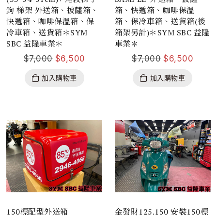
鉤 梯架 外送箱、披薩箱、
箱、快遞箱、咖啡保溫
快遞箱、咖啡保溫箱、保
箱、保冷車箱、送貨箱(後
冷車箱、送貨箱＊SYM
箱架另計)＊SYM SBC 益隆
SBC 益隆車業＊
車業＊
$
7,000
$
6,500
$
7,000
$
6,500
加入購物車
加入購物車
150標配型外送箱
金發財125.150 安裝150標