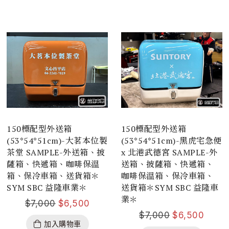
150標配型外送箱
150標配型外送箱
(53*54*51cm)-大茗本位製
(53*54*51cm)-黑虎宅急便
茶堂 SAMPLE-外送箱、披
x 北港武德宮 SAMPLE-外
薩箱、快遞箱、咖啡保溫
送箱、披薩箱、快遞箱、
箱、保冷車箱、送貨箱＊
咖啡保溫箱、保冷車箱、
SYM SBC 益隆車業＊
送貨箱＊SYM SBC 益隆車
業＊
$
7,000
$
6,500
$
7,000
$
6,500
加入購物車