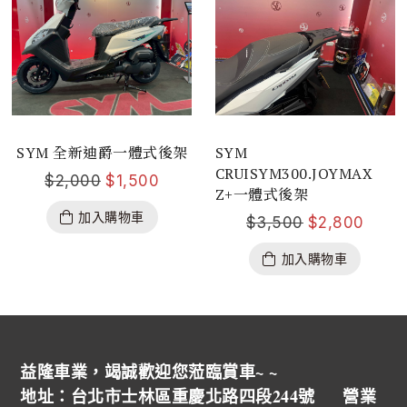
SYM 全新迪爵一體式後架
SYM
CRUISYM300.JOYMAX
$
2,000
$
1,500
Z+一體式後架
加入購物車
$
3,500
$
2,800
加入購物車
益隆車業，竭誠歡迎您蒞臨賞車~ ~
地址：台北市士林區重慶北路四段244號 營業