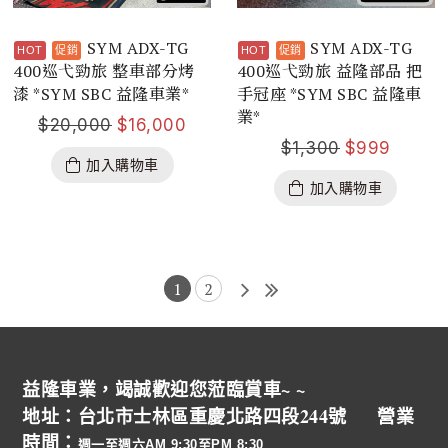
SYM ADX-TG
SYM ADX-TG
400巡弋勁旅 整車部分烤
400巡弋勁旅 益隆部品 把
漆 *SYM SBC 益隆車業*
手冠座 *SYM SBC 益隆車
業*
$
20,000
$
16,000
$
1,300
$
999
加入購物車
加入購物車
1
2
益隆車業，竭誠歡迎您蒞臨賞車~ ~
地址：台北市士林區重慶北路四段244號 營業
時間：
週一至週六AM 9:30至PM 8:30