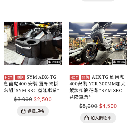
SYM ADX-TG
ADXTG 劍齒虎
預購
預購
劍齒虎400 安裝 置杯架掛
400安裝 YCR 300MM加大
勾組*SYM SBC 益隆車業*
鍍鈦扣浪花碟 *SYM SBC
益隆車業*
$
3,000
$
2,500
$
8,900
$
4,500
選擇規格
加入購物車