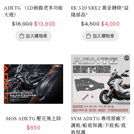
ADXTG 《LD劍齒虎多功能
EK 520 SRX2 黃金鏈條*益
大燈》
隆部品*
$
16,900
$
13,900
$
4,500
$
4,000
加入購物車
加入購物車
MOS ADXTG 壓花後土除
SYM ADXTG 專用原廠下
護板/船底保護/下底板/底
$
650
板保護