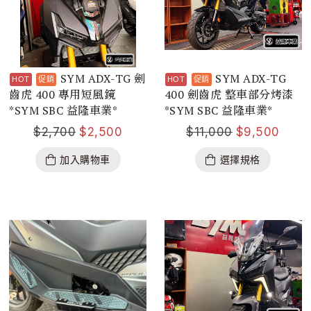
SYM ADX-TG 劍
SYM ADX-TG
齒虎 400 專用短風鏡
400 劍齒虎 整車部分烤漆
*SYM SBC 益隆車業*
*SYM SBC 益隆車業*
$
2,700
$
2,500
$
11,000
$
9,500
加入購物車
選擇規格