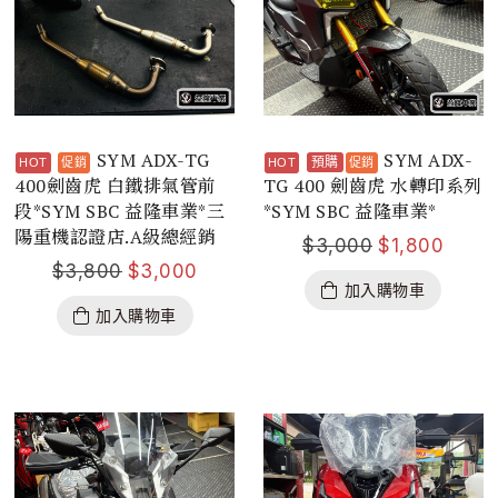
SYM ADX-TG
SYM ADX-
預購
400劍齒虎 白鐵排氣管前
TG 400 劍齒虎 水轉印系列
段*SYM SBC 益隆車業*三
*SYM SBC 益隆車業*
陽重機認證店.A級總經銷
$
3,000
$
1,800
$
3,800
$
3,000
加入購物車
加入購物車