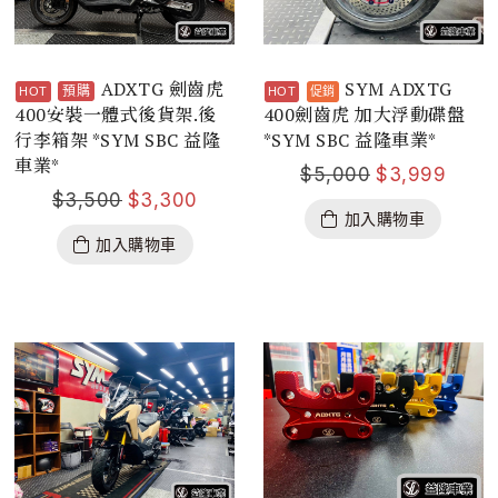
ADXTG 劍齒虎
SYM ADXTG
預購
400安裝一體式後貨架.後
400劍齒虎 加大浮動碟盤
行李箱架 *SYM SBC 益隆
*SYM SBC 益隆車業*
車業*
$
5,000
$
3,999
$
3,500
$
3,300
加入購物車
加入購物車