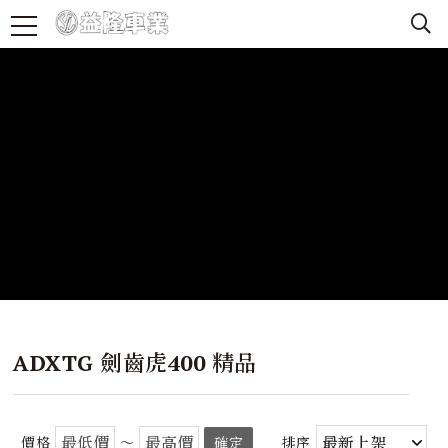
ADXTG 劍齒虎400 精品
價格
～
確定
排序