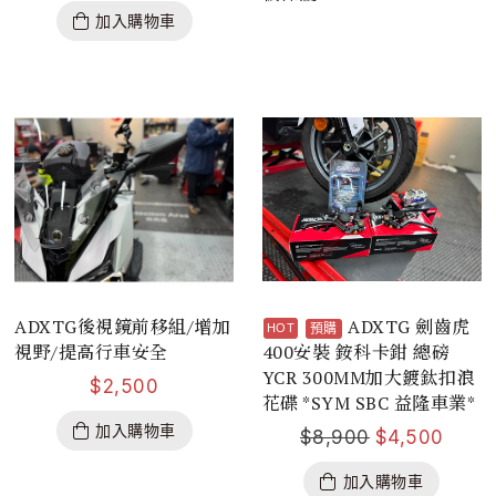
加入購物車
ADXTG後視鏡前移組/增加
ADXTG 劍齒虎
預購
視野/提高行車安全
400安裝 銨科卡鉗 總磅
YCR 300MM加大鍍鈦扣浪
$
2,500
花碟 *SYM SBC 益隆車業*
加入購物車
$
8,900
$
4,500
加入購物車