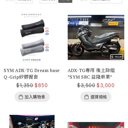
SYM ADX-TG Dream base
ADX-TG專用 後土除組
Q-Grip矽膠握套
*SYM SBC 益隆車業*
$
1,350
$
850
$
3,500
$
3,000
加入購物車
選擇規格