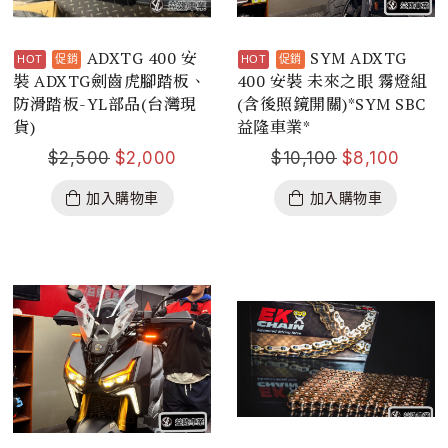
ADXTG 400 安
SYM ADXTG
裝 ADXTG劍齒虎腳踏板、
400 安裝 未來之眼 霧燈組
防滑踏板-YL部品(台灣現
(含後照鏡開關)*SYM SBC
貨)
益隆車業*
$
2,500
$
2,000
$
10,100
$
8,100
加入購物車
加入購物車