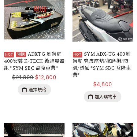
ADXTG 劍齒虎
SYM ADX-TG 400劍
預購
400安裝 K-TECH 後避震器
齒虎 麂皮座墊/抗磨損/防
組 *SYM SBC 益隆車業*
滑/透氣 *SYM SBC 益隆車
業*
$
21,800
$
12,800
$
4,800
選擇規格
加入購物車