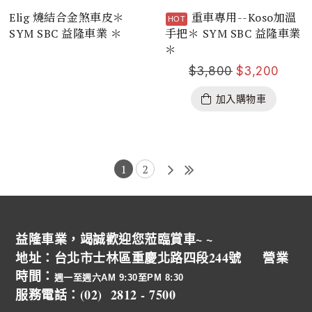
Elig 燒結合金煞車皮＊
重車專用--Koso加溫
SYM SBC 益隆車業 ＊
手把＊ SYM SBC 益隆車業
＊
$
3,800
$
3,200
加入購物車
1
2
益隆車業，竭誠歡迎您蒞臨賞車~ ~
地址：台北市士林區重慶北路四段244號 營業
時間：
週一至週六AM 9:30至PM 8:30
服務電話：(02) 2812 - 7500