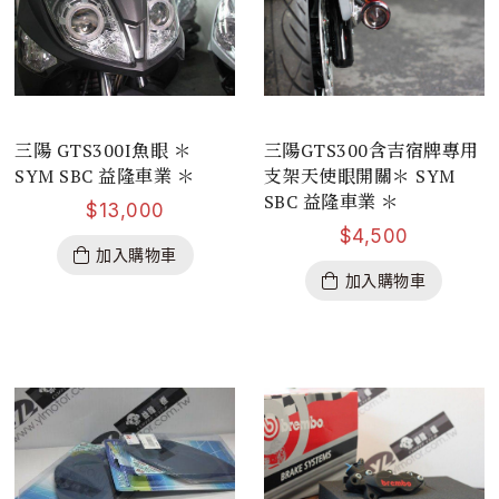
三陽 GTS300I魚眼 ＊
三陽GTS300含吉宿牌專用
SYM SBC 益隆車業 ＊
支架天使眼開關＊ SYM
SBC 益隆車業 ＊
$
13,000
$
4,500
加入購物車
加入購物車