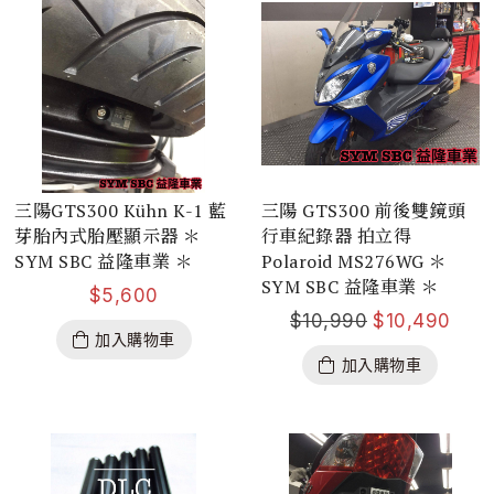
三陽GTS300 Kühn K-1 藍
三陽 GTS300 前後雙鏡頭
芽胎內式胎壓顯示器 ＊
行車紀錄器 拍立得
SYM SBC 益隆車業 ＊
Polaroid MS276WG ＊
SYM SBC 益隆車業 ＊
$
5,600
$
10,990
$
10,490
加入購物車
加入購物車