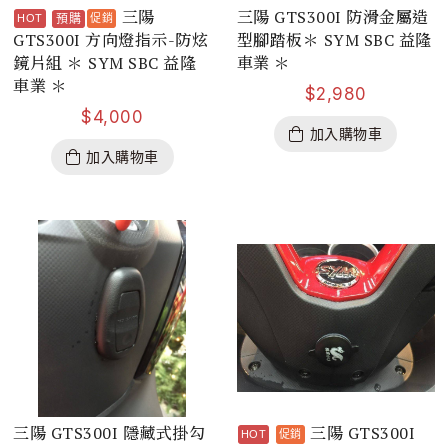
三陽
三陽 GTS300I 防滑金屬造
預購
GTS300I 方向燈指示-防炫
型腳踏板＊ SYM SBC 益隆
鏡片組 ＊ SYM SBC 益隆
車業 ＊
車業 ＊
$
2,980
$
4,000
加入購物車
加入購物車
三陽 GTS300I 隱藏式掛勾
三陽 GTS300I