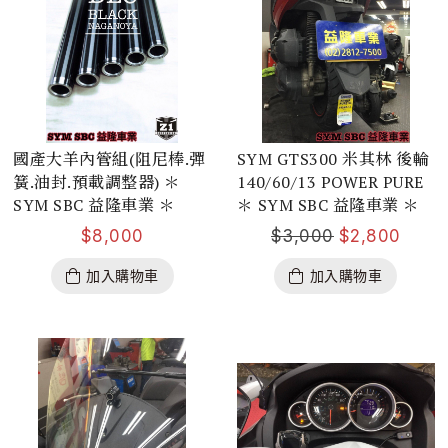
國產大羊內管組(阻尼棒.彈
SYM GTS300 米其林 後輪
簧.油封.預載調整器) ＊
140/60/13 POWER PURE
SYM SBC 益隆車業 ＊
＊ SYM SBC 益隆車業 ＊
$
8,000
$
3,000
$
2,800
加入購物車
加入購物車