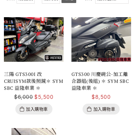
三陽 GTS300I 改
GTS300 川慶碗公-加工離
CRUISYM款後照鏡＊ SYM
合器組(後組) ＊ SYM SBC
SBC 益隆車業 ＊
益隆車業 ＊
$
6,000
$
5,500
$
8,500
加入購物車
加入購物車