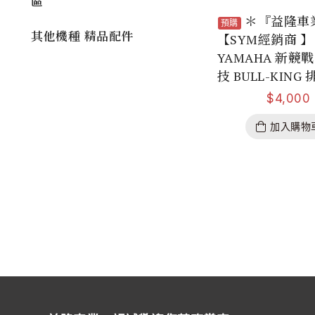
區
＊『益隆車
預購
其他機種 精品配件
【SYM經銷商 】
YAMAHA 新競
技 BULL-KING
$
4,000
加入購物