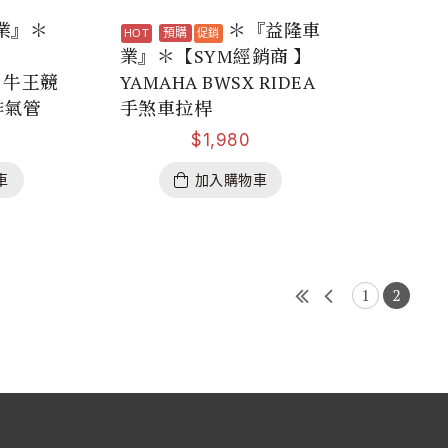
業』＊
＊『益隆車
預購
業』＊【SYM經銷商 】
戰 牛王競
YAMAHA BWSX RIDEA
 排氣管
手煞車拉桿
$
1,980
車
加入購物車
1
2