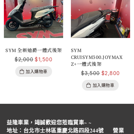
SYM 全新迪爵一體式後架
SYM
CRUISYM300.JOYMAX
$
2,000
$
1,500
Z+一體式後架
加入購物車
$
3,500
$
2,800
加入購物車
益隆車業，竭誠歡迎您蒞臨賞車~ ~
地址：台北市士林區重慶北路四段244號 營業