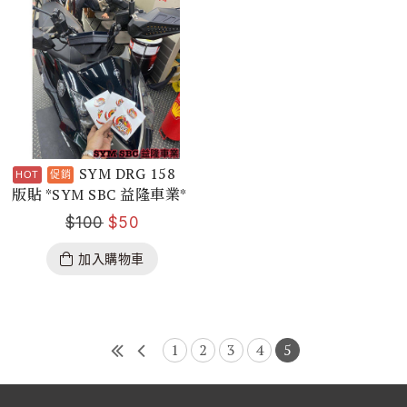
SYM DRG 158
版貼 *SYM SBC 益隆車業*
$
100
$
50
加入購物車
1
2
3
4
5